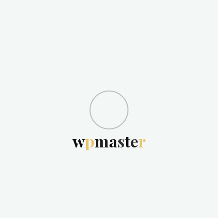
w
p
m
a
s
t
e
r